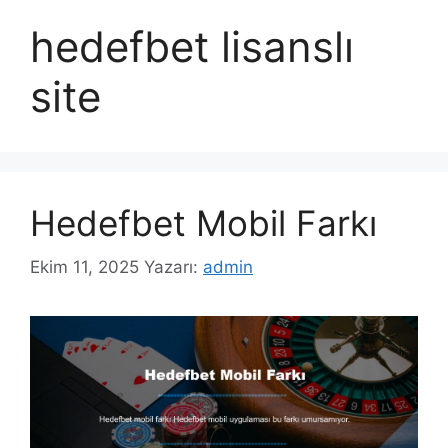
hedefbet lisanslı
site
Hedefbet Mobil Farkı
Ekim 11, 2025
Yazarı:
admin