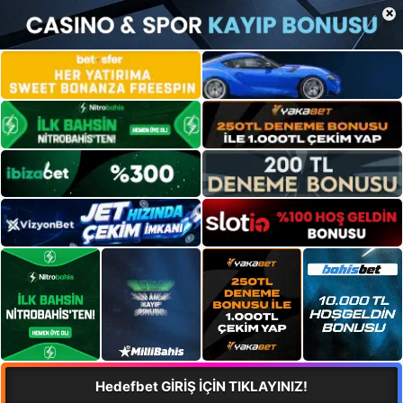
×
Hedefbet GİRİŞ İÇİN TIKLAYINIZ!