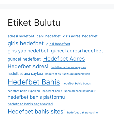
Etiket Bulutu
adresi hedefbet
canli hedefbet
giris adresi hedefbet
giris hedefbet
girisi hedefbet
giris yap hedefbet
güncel adresi hedefbet
Hedefbet Adres
güncel hedefbet
Hedefbet Adresi
hedefbet adımları kayıpları
hedefbet ana sayfası
hedefbet asit sözlüğü düzenleyicisi
Hedefbet Bahis
hedefbet bahis bonus
hedefbet bahis kuponları
hedefbet bahis kuponları nasıl kaydedilir
hedefbet bahis platformu
hedefbet bahis seçenekleri
Hedefbet bahis sitesi
hedefbet bakara casino