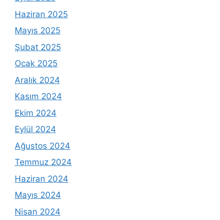
Haziran 2025
Mayıs 2025
Şubat 2025
Ocak 2025
Aralık 2024
Kasım 2024
Ekim 2024
Eylül 2024
Ağustos 2024
Temmuz 2024
Haziran 2024
Mayıs 2024
Nisan 2024