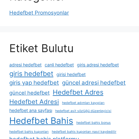
Hedefbet Promosyonlar
Etiket Bulutu
adresi hedefbet
canli hedefbet
giris adresi hedefbet
giris hedefbet
girisi hedefbet
giris yap hedefbet
güncel adresi hedefbet
Hedefbet Adres
güncel hedefbet
Hedefbet Adresi
hedefbet adımları kayıpları
hedefbet ana sayfası
hedefbet asit sözlüğü düzenleyicisi
Hedefbet Bahis
hedefbet bahis bonus
hedefbet bahis kuponları
hedefbet bahis kuponları nasıl kaydedilir