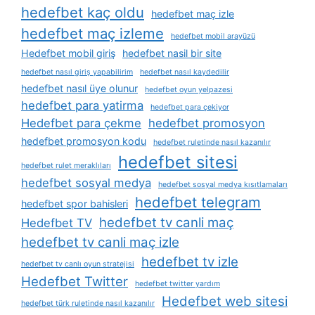
hedefbet kaç oldu
hedefbet maç izle
hedefbet maç izleme
hedefbet mobil arayüzü
Hedefbet mobil giriş
hedefbet nasil bir site
hedefbet nasıl giriş yapabilirim
hedefbet nasıl kaydedilir
hedefbet nasıl üye olunur
hedefbet oyun yelpazesi
hedefbet para yatirma
hedefbet para çekiyor
Hedefbet para çekme
hedefbet promosyon
hedefbet promosyon kodu
hedefbet ruletinde nasıl kazanılır
hedefbet sitesi
hedefbet rulet meraklıları
hedefbet sosyal medya
hedefbet sosyal medya kısıtlamaları
hedefbet telegram
hedefbet spor bahisleri
hedefbet tv canli maç
Hedefbet TV
hedefbet tv canli maç izle
hedefbet tv izle
hedefbet tv canlı oyun stratejisi
Hedefbet Twitter
hedefbet twitter yardım
Hedefbet web sitesi
hedefbet türk ruletinde nasıl kazanılır