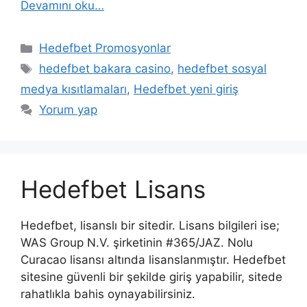
Devamını oku…
Kategoriler
Hedefbet Promosyonlar
Etiketler
hedefbet bakara casino
,
hedefbet sosyal
medya kısıtlamaları
,
Hedefbet yeni giriş
Yorum yap
Hedefbet Lisans
Hedefbet, lisanslı bir sitedir. Lisans bilgileri ise;
WAS Group N.V. şirketinin #365/JAZ. Nolu
Curacao lisansı altında lisanslanmıştır. Hedefbet
sitesine güvenli bir şekilde giriş yapabilir, sitede
rahatlıkla bahis oynayabilirsiniz.