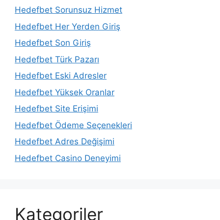
Hedefbet Sorunsuz Hizmet
Hedefbet Her Yerden Giriş
Hedefbet Son Giriş
Hedefbet Türk Pazarı
Hedefbet Eski Adresler
Hedefbet Yüksek Oranlar
Hedefbet Site Erişimi
Hedefbet Ödeme Seçenekleri
Hedefbet Adres Değişimi
Hedefbet Casino Deneyimi
Kategoriler