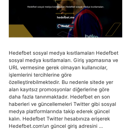
Hedefbet sosyal medya kısıtlamaları Hedefbet
sosyal medya kısıtlamaları. Giriş yapmasına ve
URL vermesine gerek olmayan kullanıcılar,
işlemlerini tercihlerine göre
özelleştirebilmektedir. Bu nedenle sitede yer
alan kayıtsız promosyonlar diğerlerine göre
daha fazla tanınmaktadır. Hedefbet en son
haberleri ve güncellemeleri Twitter gibi sosyal
medya platformlarında takip ederek güncel
kalın. Hedefbet Twitter hesabınıza erişerek
Hedefbet.com’un güncel giriş adresini …