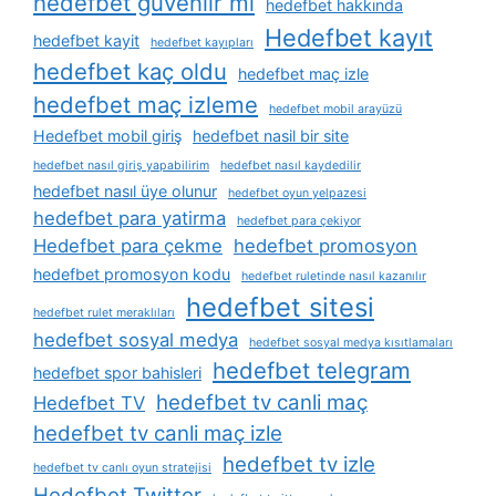
hedefbet güvenlir mi
hedefbet hakkında
Hedefbet kayıt
hedefbet kayit
hedefbet kayıpları
hedefbet kaç oldu
hedefbet maç izle
hedefbet maç izleme
hedefbet mobil arayüzü
Hedefbet mobil giriş
hedefbet nasil bir site
hedefbet nasıl giriş yapabilirim
hedefbet nasıl kaydedilir
hedefbet nasıl üye olunur
hedefbet oyun yelpazesi
hedefbet para yatirma
hedefbet para çekiyor
Hedefbet para çekme
hedefbet promosyon
hedefbet promosyon kodu
hedefbet ruletinde nasıl kazanılır
hedefbet sitesi
hedefbet rulet meraklıları
hedefbet sosyal medya
hedefbet sosyal medya kısıtlamaları
hedefbet telegram
hedefbet spor bahisleri
hedefbet tv canli maç
Hedefbet TV
hedefbet tv canli maç izle
hedefbet tv izle
hedefbet tv canlı oyun stratejisi
Hedefbet Twitter