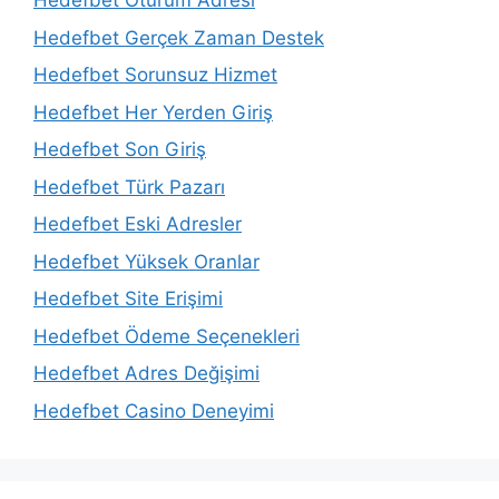
Hedefbet Oturum Adresi
Hedefbet Gerçek Zaman Destek
Hedefbet Sorunsuz Hizmet
Hedefbet Her Yerden Giriş
Hedefbet Son Giriş
Hedefbet Türk Pazarı
Hedefbet Eski Adresler
Hedefbet Yüksek Oranlar
Hedefbet Site Erişimi
Hedefbet Ödeme Seçenekleri
Hedefbet Adres Değişimi
Hedefbet Casino Deneyimi