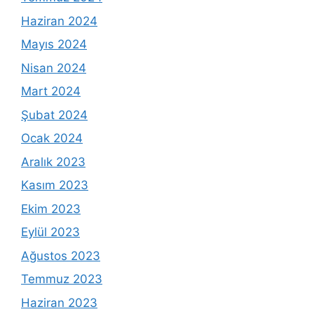
Haziran 2024
Mayıs 2024
Nisan 2024
Mart 2024
Şubat 2024
Ocak 2024
Aralık 2023
Kasım 2023
Ekim 2023
Eylül 2023
Ağustos 2023
Temmuz 2023
Haziran 2023