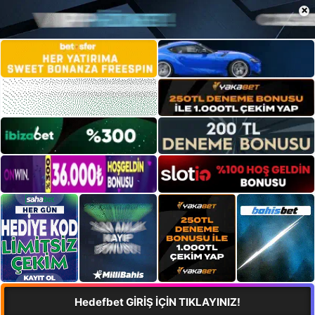
×
Hedefbet GİRİŞ İÇİN TIKLAYINIZ!