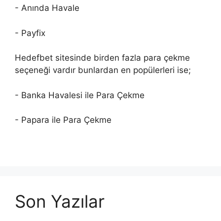
- Anında Havale
- Payfix
Hedefbet sitesinde birden fazla para çekme
seçeneği vardır bunlardan en popülerleri ise;
- Banka Havalesi ile Para Çekme
- Papara ile Para Çekme
Son Yazılar