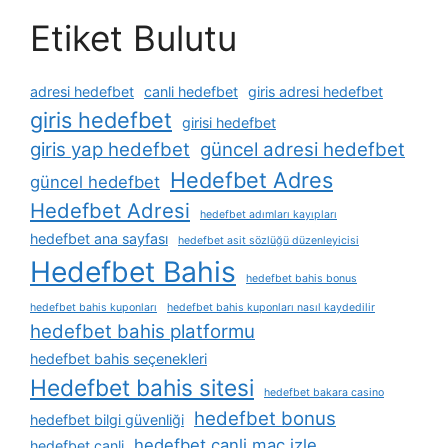
Etiket Bulutu
adresi hedefbet
canli hedefbet
giris adresi hedefbet
giris hedefbet
girisi hedefbet
giris yap hedefbet
güncel adresi hedefbet
Hedefbet Adres
güncel hedefbet
Hedefbet Adresi
hedefbet adımları kayıpları
hedefbet ana sayfası
hedefbet asit sözlüğü düzenleyicisi
Hedefbet Bahis
hedefbet bahis bonus
hedefbet bahis kuponları
hedefbet bahis kuponları nasıl kaydedilir
hedefbet bahis platformu
hedefbet bahis seçenekleri
Hedefbet bahis sitesi
hedefbet bakara casino
hedefbet bonus
hedefbet bilgi güvenliği
hedefbet canli maç izle
hedefbet canli