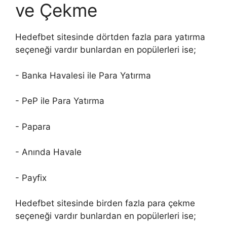
ve Çekme
Hedefbet sitesinde dörtden fazla para yatırma
seçeneği vardır bunlardan en popülerleri ise;
- Banka Havalesi ile Para Yatırma
- PeP ile Para Yatırma
- Papara
- Anında Havale
- Payfix
Hedefbet sitesinde birden fazla para çekme
seçeneği vardır bunlardan en popülerleri ise;