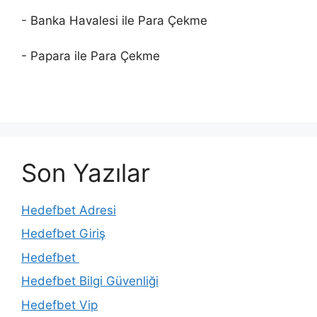
- Banka Havalesi ile Para Çekme
- Papara ile Para Çekme
Son Yazılar
Hedefbet Adresi
Hedefbet Giriş
Hedefbet
Hedefbet Bilgi Güvenliği
Hedefbet Vip