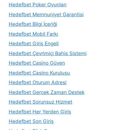
Hedefbet Poker Oyunları
Hedefbet Memnuniyet Garantisi
Hedefbet Bilgi İçeriği
Hedefbet Mobil Farkı
Hedefbet Giriş Engeli
Hedefbet Çevrimiçi Bahis Sistemi
Hedefbet Casino Güven
Hedefbet Casino Kuruluşu
Hedefbet Oturum Adresi
Hedefbet Gerçek Zaman Destek
Hedefbet Sorunsuz Hizmet
Hedefbet Her Yerden Giriş
Hedefbet Son Giriş