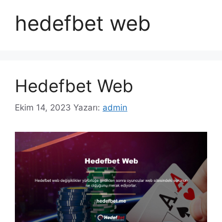
hedefbet web
Hedefbet Web
Ekim 14, 2023
Yazarı:
admin