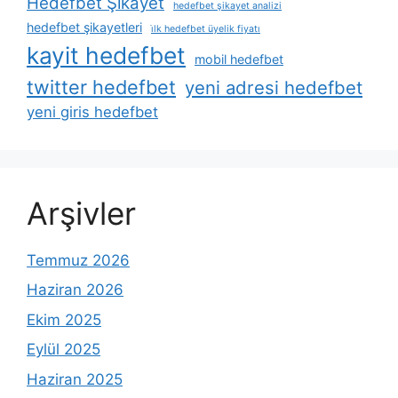
Hedefbet Şikayet
hedefbet şikayet analizi
hedefbet şikayetleri
i̇lk hedefbet üyelik fiyatı
kayit hedefbet
mobil hedefbet
twitter hedefbet
yeni adresi hedefbet
yeni giris hedefbet
Arşivler
Temmuz 2026
Haziran 2026
Ekim 2025
Eylül 2025
Haziran 2025