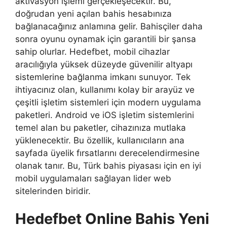
aktivasyon işlemi gerçekleşecektir. Bu,
doğrudan yeni açılan bahis hesabınıza
bağlanacağınız anlamına gelir. Bahisçiler daha
sonra oyunu oynamak için garantili bir şansa
sahip olurlar. Hedefbet, mobil cihazlar
aracılığıyla yüksek düzeyde güvenilir altyapı
sistemlerine bağlanma imkanı sunuyor. Tek
ihtiyacınız olan, kullanımı kolay bir arayüz ve
çeşitli işletim sistemleri için modern uygulama
paketleri. Android ve iOS işletim sistemlerini
temel alan bu paketler, cihazınıza mutlaka
yüklenecektir. Bu özellik, kullanıcıların ana
sayfada üyelik fırsatlarını derecelendirmesine
olanak tanır. Bu, Türk bahis piyasası için en iyi
mobil uygulamaları sağlayan lider web
sitelerinden biridir.
Hedefbet Online Bahis Yeni