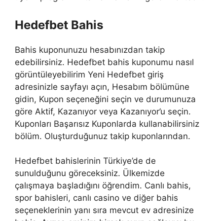
Hedefbet Bahis
Bahis kuponunuzu hesabınızdan takip
edebilirsiniz. Hedefbet bahis kuponumu nasıl
görüntüleyebilirim Yeni Hedefbet giriş
adresinizle sayfayı açın, Hesabım bölümüne
gidin, Kupon seçeneğini seçin ve durumunuza
göre Aktif, Kazanıyor veya Kazanıyor’u seçin.
Kuponları Başarısız Kuponlarda kullanabilirsiniz
bölüm. Oluşturduğunuz takip kuponlarından.
Hedefbet bahislerinin Türkiye’de de
sunulduğunu göreceksiniz. Ülkemizde
çalışmaya başladığını öğrendim. Canlı bahis,
spor bahisleri, canlı casino ve diğer bahis
seçeneklerinin yanı sıra mevcut ev adresinize