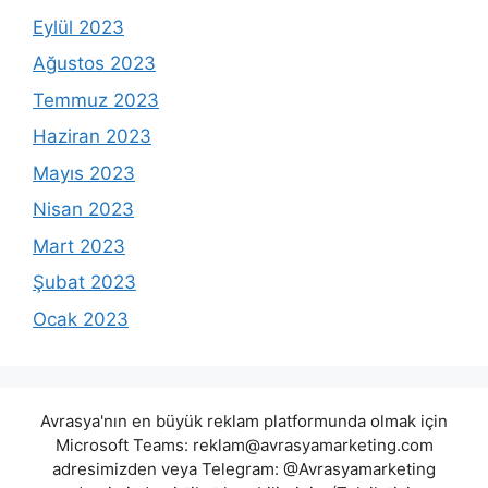
Eylül 2023
Ağustos 2023
Temmuz 2023
Haziran 2023
Mayıs 2023
Nisan 2023
Mart 2023
Şubat 2023
Ocak 2023
Avrasya'nın en büyük reklam platformunda olmak için
Microsoft Teams:
reklam@avrasyamarketing.com
adresimizden veya Telegram: @Avrasyamarketing