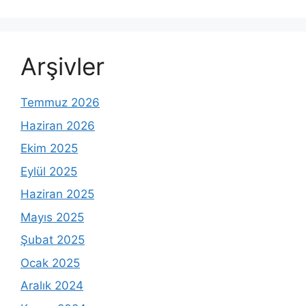
Arşivler
Temmuz 2026
Haziran 2026
Ekim 2025
Eylül 2025
Haziran 2025
Mayıs 2025
Şubat 2025
Ocak 2025
Aralık 2024