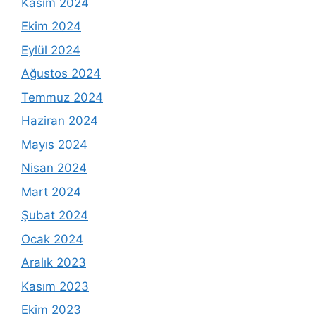
Kasım 2024
Ekim 2024
Eylül 2024
Ağustos 2024
Temmuz 2024
Haziran 2024
Mayıs 2024
Nisan 2024
Mart 2024
Şubat 2024
Ocak 2024
Aralık 2023
Kasım 2023
Ekim 2023