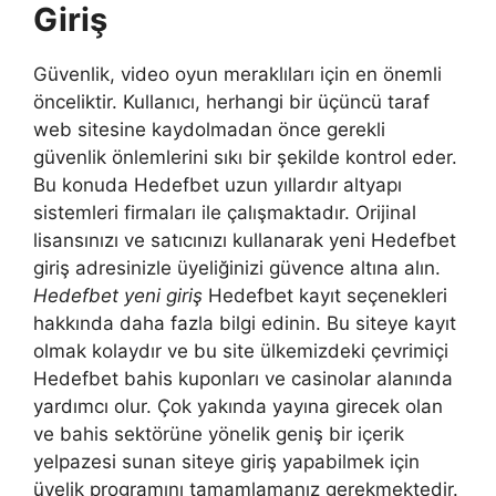
Giriş
Güvenlik, video oyun meraklıları için en önemli
önceliktir. Kullanıcı, herhangi bir üçüncü taraf
web sitesine kaydolmadan önce gerekli
güvenlik önlemlerini sıkı bir şekilde kontrol eder.
Bu konuda Hedefbet uzun yıllardır altyapı
sistemleri firmaları ile çalışmaktadır. Orijinal
lisansınızı ve satıcınızı kullanarak yeni Hedefbet
giriş adresinizle üyeliğinizi güvence altına alın.
Hedefbet yeni giriş
Hedefbet kayıt seçenekleri
hakkında daha fazla bilgi edinin. Bu siteye kayıt
olmak kolaydır ve bu site ülkemizdeki çevrimiçi
Hedefbet bahis kuponları ve casinolar alanında
yardımcı olur. Çok yakında yayına girecek olan
ve bahis sektörüne yönelik geniş bir içerik
yelpazesi sunan siteye giriş yapabilmek için
üyelik programını tamamlamanız gerekmektedir.