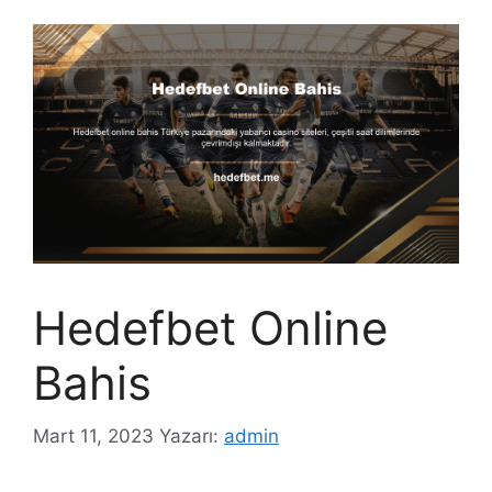
Hedefbet Online
Bahis
Mart 11, 2023
Yazarı:
admin