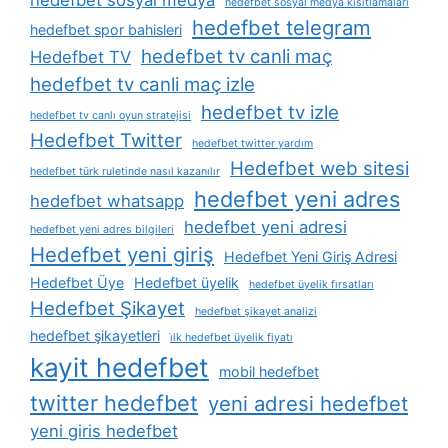
hedefbet sosyal medya
hedefbet sosyal medya kısıtlamaları
hedefbet telegram
hedefbet spor bahisleri
hedefbet tv canli maç
Hedefbet TV
hedefbet tv canli maç izle
hedefbet tv izle
hedefbet tv canlı oyun stratejisi
Hedefbet Twitter
hedefbet twitter yardım
Hedefbet web sitesi
hedefbet türk ruletinde nasıl kazanılır
hedefbet yeni adres
hedefbet whatsapp
hedefbet yeni adresi
hedefbet yeni adres bilgileri
Hedefbet yeni giriş
Hedefbet Yeni Giriş Adresi
Hedefbet Üye
Hedefbet üyelik
hedefbet üyelik fırsatları
Hedefbet Şikayet
hedefbet şikayet analizi
hedefbet şikayetleri
i̇lk hedefbet üyelik fiyatı
kayit hedefbet
mobil hedefbet
twitter hedefbet
yeni adresi hedefbet
yeni giris hedefbet