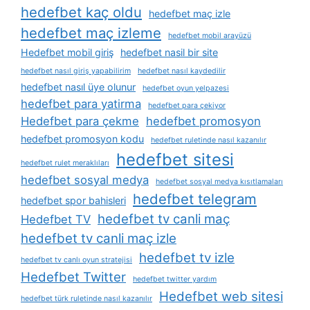
hedefbet kaç oldu
hedefbet maç izle
hedefbet maç izleme
hedefbet mobil arayüzü
Hedefbet mobil giriş
hedefbet nasil bir site
hedefbet nasıl giriş yapabilirim
hedefbet nasıl kaydedilir
hedefbet nasıl üye olunur
hedefbet oyun yelpazesi
hedefbet para yatirma
hedefbet para çekiyor
Hedefbet para çekme
hedefbet promosyon
hedefbet promosyon kodu
hedefbet ruletinde nasıl kazanılır
hedefbet sitesi
hedefbet rulet meraklıları
hedefbet sosyal medya
hedefbet sosyal medya kısıtlamaları
hedefbet telegram
hedefbet spor bahisleri
hedefbet tv canli maç
Hedefbet TV
hedefbet tv canli maç izle
hedefbet tv izle
hedefbet tv canlı oyun stratejisi
Hedefbet Twitter
hedefbet twitter yardım
Hedefbet web sitesi
hedefbet türk ruletinde nasıl kazanılır