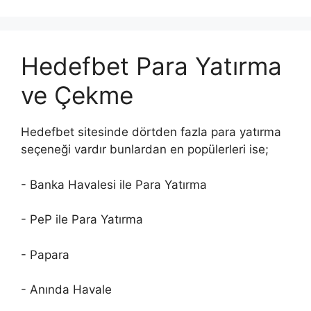
Hedefbet Para Yatırma
ve Çekme
Hedefbet sitesinde dörtden fazla para yatırma
seçeneği vardır bunlardan en popülerleri ise;
- Banka Havalesi ile Para Yatırma
- PeP ile Para Yatırma
- Papara
- Anında Havale