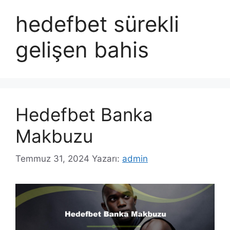
hedefbet sürekli
gelişen bahis
Hedefbet Banka
Makbuzu
Temmuz 31, 2024
Yazarı:
admin