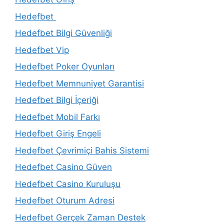
Hedefbet
Hedefbet Bilgi Güvenliği
Hedefbet Vip
Hedefbet Poker Oyunları
Hedefbet Memnuniyet Garantisi
Hedefbet Bilgi İçeriği
Hedefbet Mobil Farkı
Hedefbet Giriş Engeli
Hedefbet Çevrimiçi Bahis Sistemi
Hedefbet Casino Güven
Hedefbet Casino Kuruluşu
Hedefbet Oturum Adresi
Hedefbet Gerçek Zaman Destek