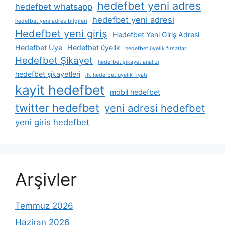
hedefbet yeni adres
hedefbet whatsapp
hedefbet yeni adresi
hedefbet yeni adres bilgileri
Hedefbet yeni giriş
Hedefbet Yeni Giriş Adresi
Hedefbet Üye
Hedefbet üyelik
hedefbet üyelik fırsatları
Hedefbet Şikayet
hedefbet şikayet analizi
hedefbet şikayetleri
i̇lk hedefbet üyelik fiyatı
kayit hedefbet
mobil hedefbet
twitter hedefbet
yeni adresi hedefbet
yeni giris hedefbet
Arşivler
Temmuz 2026
Haziran 2026