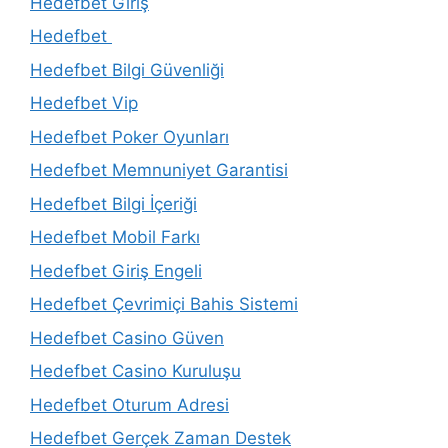
Hedefbet Giriş
Hedefbet
Hedefbet Bilgi Güvenliği
Hedefbet Vip
Hedefbet Poker Oyunları
Hedefbet Memnuniyet Garantisi
Hedefbet Bilgi İçeriği
Hedefbet Mobil Farkı
Hedefbet Giriş Engeli
Hedefbet Çevrimiçi Bahis Sistemi
Hedefbet Casino Güven
Hedefbet Casino Kuruluşu
Hedefbet Oturum Adresi
Hedefbet Gerçek Zaman Destek