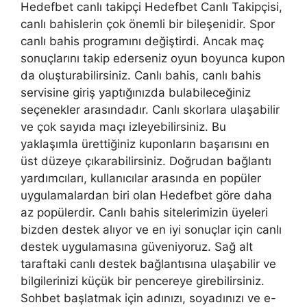
Hedefbet canlı takipçi Hedefbet Canlı Takipçisi,
canlı bahislerin çok önemli bir bileşenidir. Spor
canlı bahis programını değiştirdi. Ancak maç
sonuçlarını takip ederseniz oyun boyunca kupon
da oluşturabilirsiniz. Canlı bahis, canlı bahis
servisine giriş yaptığınızda bulabileceğiniz
seçenekler arasındadır. Canlı skorlara ulaşabilir
ve çok sayıda maçı izleyebilirsiniz. Bu
yaklaşımla ürettiğiniz kuponların başarısını en
üst düzeye çıkarabilirsiniz. Doğrudan bağlantı
yardımcıları, kullanıcılar arasında en popüler
uygulamalardan biri olan Hedefbet göre daha
az popülerdir. Canlı bahis sitelerimizin üyeleri
bizden destek alıyor ve en iyi sonuçlar için canlı
destek uygulamasına güveniyoruz. Sağ alt
taraftaki canlı destek bağlantısına ulaşabilir ve
bilgilerinizi küçük bir pencereye girebilirsiniz.
Sohbet başlatmak için adınızı, soyadınızı ve e-