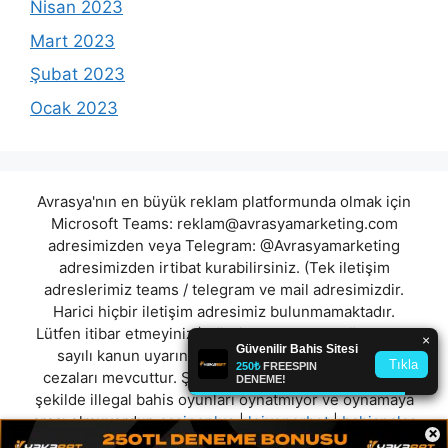
Nisan 2023
Mart 2023
Şubat 2023
Ocak 2023
Avrasya'nın en büyük reklam platformunda olmak için
Microsoft Teams:
reklam@avrasyamarketing.com
adresimizden veya Telegram: @Avrasyamarketing
adresimizden irtibat kurabilirsiniz. (Tek iletişim
adreslerimiz teams / telegram ve mail adresimizdir.
Harici hiçbir iletişim adresimiz bulunmamaktadır.
Lütfen itibar etmeyiniz.) Türkiye yasalarına göre 7258
sayılı kanun uyarınca yasa dışı bahis oynamanın
cezaları mevcuttur. Şu an bulunduğunuz site hiç bir
şekilde illegal bahis oyunları oynatmıyor ve oynamaya
aracı olmuyordur.
casinoplus
|
lejyonerbet
|
bahispalas
×
|
coolbet
|
casinom
|
acrobet
|
elcortezbet
|
nesilbet