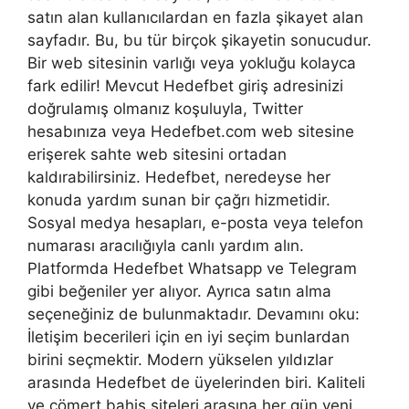
satın alan kullanıcılardan en fazla şikayet alan
sayfadır. Bu, bu tür birçok şikayetin sonucudur.
Bir web sitesinin varlığı veya yokluğu kolayca
fark edilir! Mevcut Hedefbet giriş adresinizi
doğrulamış olmanız koşuluyla, Twitter
hesabınıza veya Hedefbet.com web sitesine
erişerek sahte web sitesini ortadan
kaldırabilirsiniz. Hedefbet, neredeyse her
konuda yardım sunan bir çağrı hizmetidir.
Sosyal medya hesapları, e-posta veya telefon
numarası aracılığıyla canlı yardım alın.
Platformda Hedefbet Whatsapp ve Telegram
gibi beğeniler yer alıyor. Ayrıca satın alma
seçeneğiniz de bulunmaktadır. Devamını oku:
İletişim becerileri için en iyi seçim bunlardan
birini seçmektir. Modern yükselen yıldızlar
arasında Hedefbet de üyelerinden biri. Kaliteli
ve cömert bahis siteleri arasına her gün yeni