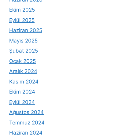
Ekim 2025
Eylül 2025
Haziran 2025
Mayıs 2025
Şubat 2025
Ocak 2025
Aralık 2024
Kasım 2024
Ekim 2024
Eylül 2024
Ağustos 2024
Temmuz 2024
Haziran 2024