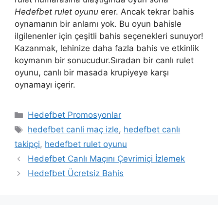
Hedefbet rulet oyunu
erer. Ancak tekrar bahis
oynamanın bir anlamı yok. Bu oyun bahisle
ilgilenenler için çeşitli bahis seçenekleri sunuyor!
Kazanmak, lehinize daha fazla bahis ve etkinlik
koymanın bir sonucudur.Sıradan bir canlı rulet
oyunu, canlı bir masada krupiyeye karşı
oynamayı içerir.
Kategoriler
Hedefbet Promosyonlar
Etiketler
hedefbet canli maç izle
,
hedefbet canlı
takipçi
,
hedefbet rulet oyunu
Hedefbet Canlı Maçını Çevrimiçi İzlemek
Hedefbet Ücretsiz Bahis