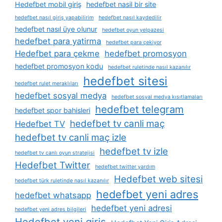
Hedefbet mobil giriş
hedefbet nasil bir site
hedefbet nasıl giriş yapabilirim
hedefbet nasıl kaydedilir
hedefbet nasıl üye olunur
hedefbet oyun yelpazesi
hedefbet para yatirma
hedefbet para çekiyor
Hedefbet para çekme
hedefbet promosyon
hedefbet promosyon kodu
hedefbet ruletinde nasıl kazanılır
hedefbet sitesi
hedefbet rulet meraklıları
hedefbet sosyal medya
hedefbet sosyal medya kısıtlamaları
hedefbet telegram
hedefbet spor bahisleri
hedefbet tv canli maç
Hedefbet TV
hedefbet tv canli maç izle
hedefbet tv izle
hedefbet tv canlı oyun stratejisi
Hedefbet Twitter
hedefbet twitter yardım
Hedefbet web sitesi
hedefbet türk ruletinde nasıl kazanılır
hedefbet yeni adres
hedefbet whatsapp
hedefbet yeni adresi
hedefbet yeni adres bilgileri
Hedefbet yeni giriş