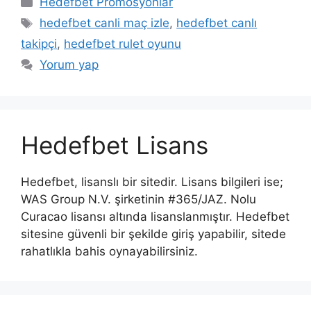
Hedefbet Promosyonlar
Etiketler
hedefbet canli maç izle
,
hedefbet canlı
takipçi
,
hedefbet rulet oyunu
Yorum yap
Hedefbet Lisans
Hedefbet, lisanslı bir sitedir. Lisans bilgileri ise;
WAS Group N.V. şirketinin #365/JAZ. Nolu
Curacao lisansı altında lisanslanmıştır. Hedefbet
sitesine güvenli bir şekilde giriş yapabilir, sitede
rahatlıkla bahis oynayabilirsiniz.