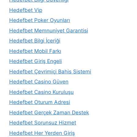
Hedefbet Vip
Hedefbet Poker Oyunları
Hedefbet Memnuniyet Garantisi
Hedefbet Bilgi İçeriği
Hedefbet Mobil Farkı
Hedefbet Giriş Engeli
Hedefbet Çevrimiçi Bahis Sistemi
Hedefbet Casino Güven
Hedefbet Casino Kuruluşu
Hedefbet Oturum Adresi
Hedefbet Gerçek Zaman Destek
Hedefbet Sorunsuz Hizmet
Hedefbet Her Yerden Giriş