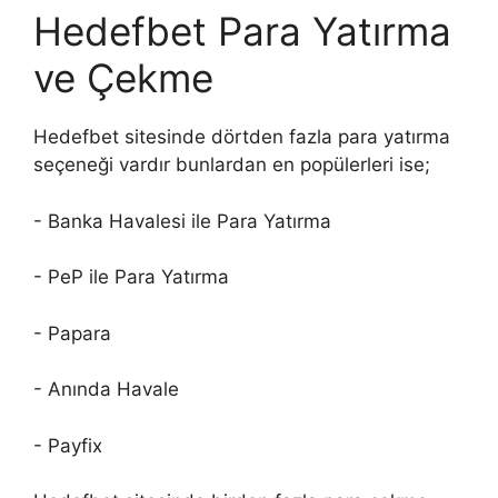
Hedefbet Para Yatırma
ve Çekme
Hedefbet sitesinde dörtden fazla para yatırma
seçeneği vardır bunlardan en popülerleri ise;
- Banka Havalesi ile Para Yatırma
- PeP ile Para Yatırma
- Papara
- Anında Havale
- Payfix