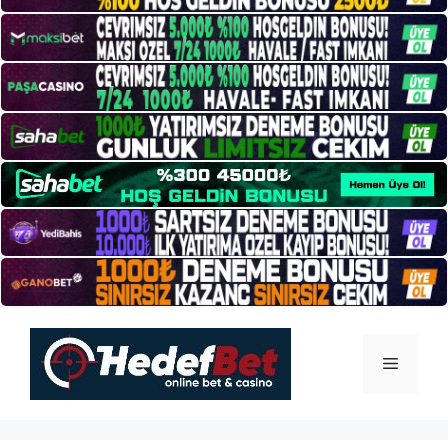
İçeriğe
atla
Menü