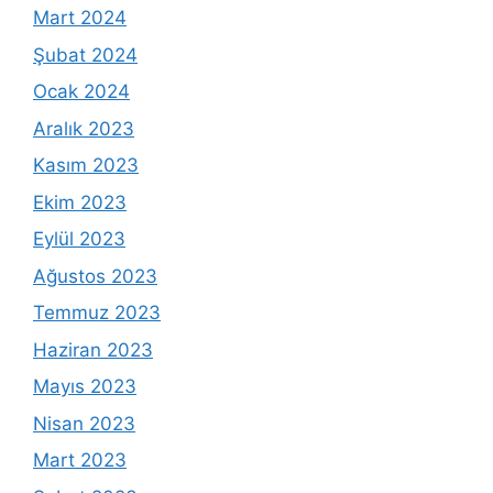
Mart 2024
Şubat 2024
Ocak 2024
Aralık 2023
Kasım 2023
Ekim 2023
Eylül 2023
Ağustos 2023
Temmuz 2023
Haziran 2023
Mayıs 2023
Nisan 2023
Mart 2023