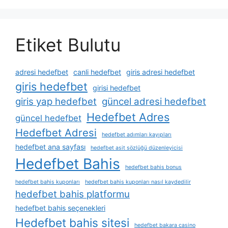
Etiket Bulutu
adresi hedefbet
canli hedefbet
giris adresi hedefbet
giris hedefbet
girisi hedefbet
giris yap hedefbet
güncel adresi hedefbet
Hedefbet Adres
güncel hedefbet
Hedefbet Adresi
hedefbet adımları kayıpları
hedefbet ana sayfası
hedefbet asit sözlüğü düzenleyicisi
Hedefbet Bahis
hedefbet bahis bonus
hedefbet bahis kuponları
hedefbet bahis kuponları nasıl kaydedilir
hedefbet bahis platformu
hedefbet bahis seçenekleri
Hedefbet bahis sitesi
hedefbet bakara casino