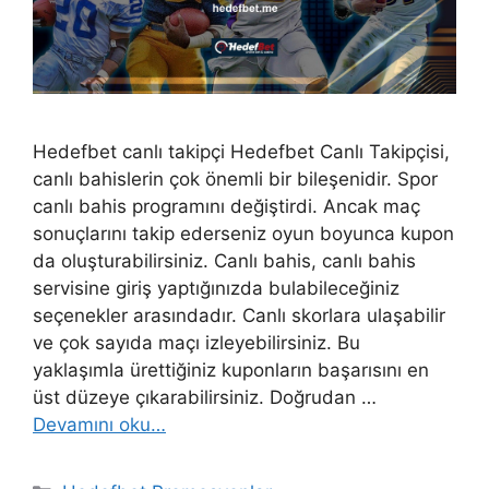
Hedefbet canlı takipçi Hedefbet Canlı Takipçisi,
canlı bahislerin çok önemli bir bileşenidir. Spor
canlı bahis programını değiştirdi. Ancak maç
sonuçlarını takip ederseniz oyun boyunca kupon
da oluşturabilirsiniz. Canlı bahis, canlı bahis
servisine giriş yaptığınızda bulabileceğiniz
seçenekler arasındadır. Canlı skorlara ulaşabilir
ve çok sayıda maçı izleyebilirsiniz. Bu
yaklaşımla ürettiğiniz kuponların başarısını en
üst düzeye çıkarabilirsiniz. Doğrudan …
Devamını oku…
Kategoriler