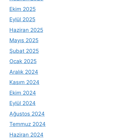
Ekim 2025
Eylül 2025
Haziran 2025
Mayıs 2025
Şubat 2025
Ocak 2025
Aralık 2024
Kasım 2024
Ekim 2024
Eylül 2024
Ağustos 2024
Temmuz 2024
Haziran 2024