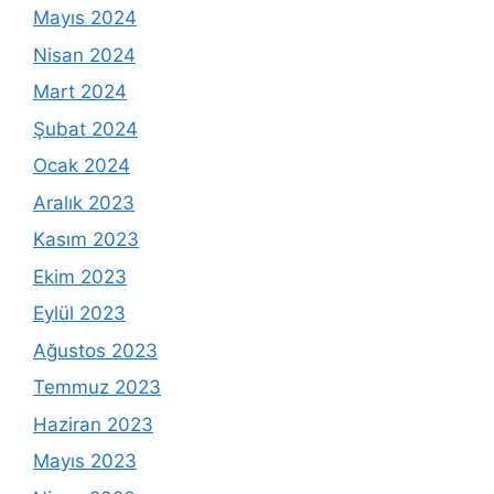
Mayıs 2024
Nisan 2024
Mart 2024
Şubat 2024
Ocak 2024
Aralık 2023
Kasım 2023
Ekim 2023
Eylül 2023
Ağustos 2023
Temmuz 2023
Haziran 2023
Mayıs 2023