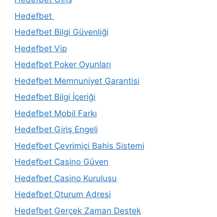
Hedefbet
Hedefbet Bilgi Güvenliği
Hedefbet Vip
Hedefbet Poker Oyunları
Hedefbet Memnuniyet Garantisi
Hedefbet Bilgi İçeriği
Hedefbet Mobil Farkı
Hedefbet Giriş Engeli
Hedefbet Çevrimiçi Bahis Sistemi
Hedefbet Casino Güven
Hedefbet Casino Kuruluşu
Hedefbet Oturum Adresi
Hedefbet Gerçek Zaman Destek