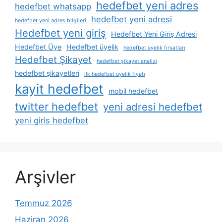
hedefbet yeni adres
hedefbet whatsapp
hedefbet yeni adresi
hedefbet yeni adres bilgileri
Hedefbet yeni giriş
Hedefbet Yeni Giriş Adresi
Hedefbet Üye
Hedefbet üyelik
hedefbet üyelik fırsatları
Hedefbet Şikayet
hedefbet şikayet analizi
hedefbet şikayetleri
i̇lk hedefbet üyelik fiyatı
kayit hedefbet
mobil hedefbet
twitter hedefbet
yeni adresi hedefbet
yeni giris hedefbet
Arşivler
Temmuz 2026
Haziran 2026