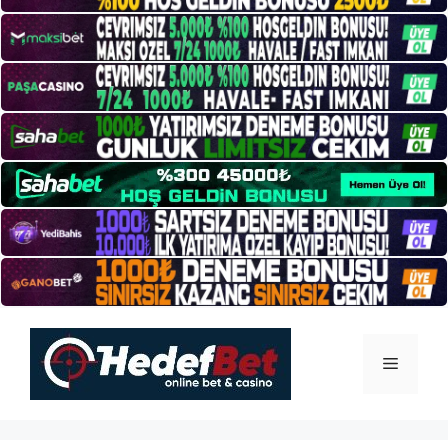
İçeriğe
atla
Menü