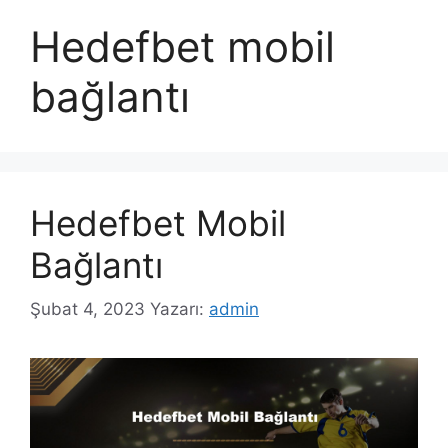
Hedefbet mobil
bağlantı
Hedefbet Mobil
Bağlantı
Şubat 4, 2023
Yazarı:
admin