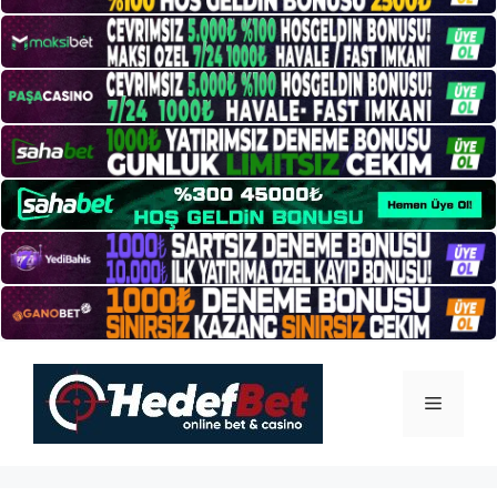
İçeriğe
atla
Menü