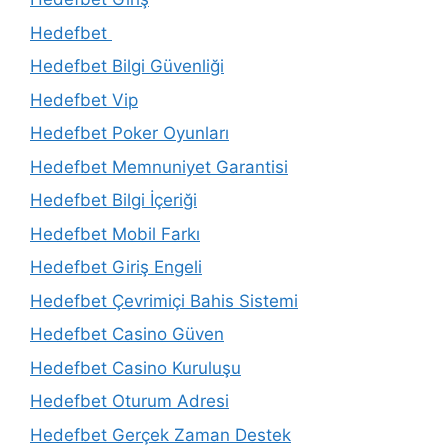
Hedefbet
Hedefbet Bilgi Güvenliği
Hedefbet Vip
Hedefbet Poker Oyunları
Hedefbet Memnuniyet Garantisi
Hedefbet Bilgi İçeriği
Hedefbet Mobil Farkı
Hedefbet Giriş Engeli
Hedefbet Çevrimiçi Bahis Sistemi
Hedefbet Casino Güven
Hedefbet Casino Kuruluşu
Hedefbet Oturum Adresi
Hedefbet Gerçek Zaman Destek