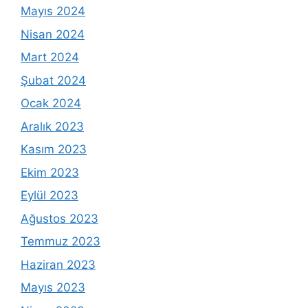
Mayıs 2024
Nisan 2024
Mart 2024
Şubat 2024
Ocak 2024
Aralık 2023
Kasım 2023
Ekim 2023
Eylül 2023
Ağustos 2023
Temmuz 2023
Haziran 2023
Mayıs 2023