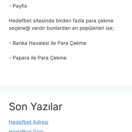
- Payfix
Hedefbet sitesinde birden fazla para çekme
seçeneği vardır bunlardan en popülerleri ise;
- Banka Havalesi ile Para Çekme
- Papara ile Para Çekme
Son Yazılar
Hedefbet Adresi
Hedefbet Giriş