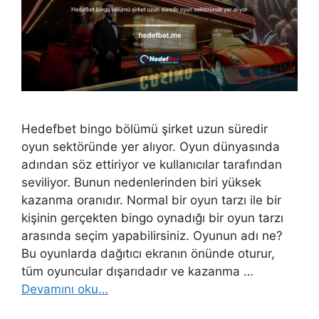
Hedefbet bingo bölümü şirket uzun süredir
oyun sektöründe yer alıyor. Oyun dünyasında
adından söz ettiriyor ve kullanıcılar tarafından
seviliyor. Bunun nedenlerinden biri yüksek
kazanma oranıdır. Normal bir oyun tarzı ile bir
kişinin gerçekten bingo oynadığı bir oyun tarzı
arasında seçim yapabilirsiniz. Oyunun adı ne?
Bu oyunlarda dağıtıcı ekranın önünde oturur,
tüm oyuncular dışarıdadır ve kazanma …
Devamını oku…