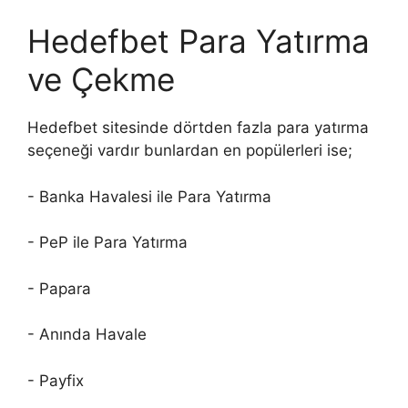
Hedefbet Para Yatırma
ve Çekme
Hedefbet sitesinde dörtden fazla para yatırma
seçeneği vardır bunlardan en popülerleri ise;
- Banka Havalesi ile Para Yatırma
- PeP ile Para Yatırma
- Papara
- Anında Havale
- Payfix