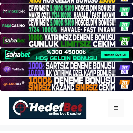
İçeriğe
atla
Menü