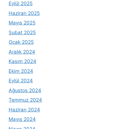
Eylül 2025
Haziran 2025
Mayıs 2025
Şubat 2025
Ocak 2025
Aralık 2024
Kasım 2024
Ekim 2024
Eylül 2024
Ağustos 2024
Temmuz 2024
Haziran 2024
Mayıs 2024
Nisan 2024