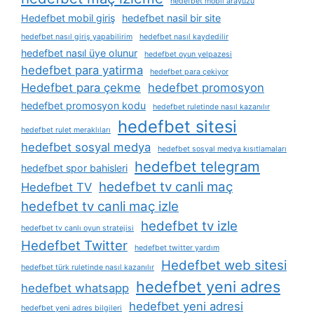
hedefbet mobil arayüzü
Hedefbet mobil giriş
hedefbet nasil bir site
hedefbet nasıl giriş yapabilirim
hedefbet nasıl kaydedilir
hedefbet nasıl üye olunur
hedefbet oyun yelpazesi
hedefbet para yatirma
hedefbet para çekiyor
Hedefbet para çekme
hedefbet promosyon
hedefbet promosyon kodu
hedefbet ruletinde nasıl kazanılır
hedefbet sitesi
hedefbet rulet meraklıları
hedefbet sosyal medya
hedefbet sosyal medya kısıtlamaları
hedefbet telegram
hedefbet spor bahisleri
hedefbet tv canli maç
Hedefbet TV
hedefbet tv canli maç izle
hedefbet tv izle
hedefbet tv canlı oyun stratejisi
Hedefbet Twitter
hedefbet twitter yardım
Hedefbet web sitesi
hedefbet türk ruletinde nasıl kazanılır
hedefbet yeni adres
hedefbet whatsapp
hedefbet yeni adresi
hedefbet yeni adres bilgileri