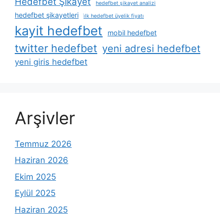
Hedefbet Şikayet
hedefbet şikayet analizi
hedefbet şikayetleri
i̇lk hedefbet üyelik fiyatı
kayit hedefbet
mobil hedefbet
twitter hedefbet
yeni adresi hedefbet
yeni giris hedefbet
Arşivler
Temmuz 2026
Haziran 2026
Ekim 2025
Eylül 2025
Haziran 2025