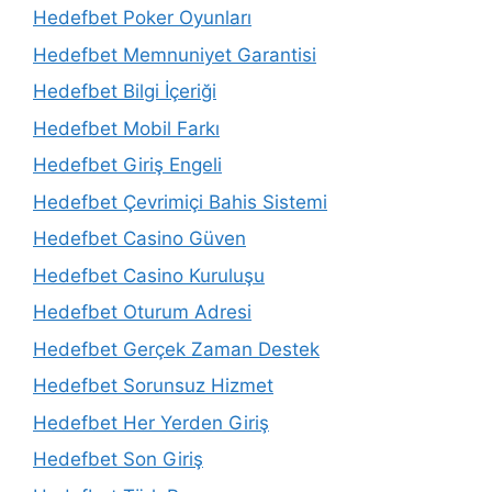
Hedefbet Poker Oyunları
Hedefbet Memnuniyet Garantisi
Hedefbet Bilgi İçeriği
Hedefbet Mobil Farkı
Hedefbet Giriş Engeli
Hedefbet Çevrimiçi Bahis Sistemi
Hedefbet Casino Güven
Hedefbet Casino Kuruluşu
Hedefbet Oturum Adresi
Hedefbet Gerçek Zaman Destek
Hedefbet Sorunsuz Hizmet
Hedefbet Her Yerden Giriş
Hedefbet Son Giriş