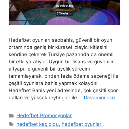
Hedefbet oyunları seobahis, güvenli bir oyun
ortamında geniş bir küresel izleyici kitlesini
kendine çekerek Türkiye pazarında da önemli
bir etki yaratıyor. Uygun bir lisans ve güvenilir
altyapı ile güvenli bir üyelik sürecini
tamamlayarak, birden fazla ödeme seçeneği ile
çeşitli oyunlara bahis yapmak kolaydır.
Hedefbet Bahis yeni adresinde, çok çeşitli spor
dalları ve yüksek reytingler ile …
Devamını oku…
Kategoriler
Hedefbet Promosyonlar
Etiketler
hedefbet kaç oldu
,
hedefbet oyunları
,