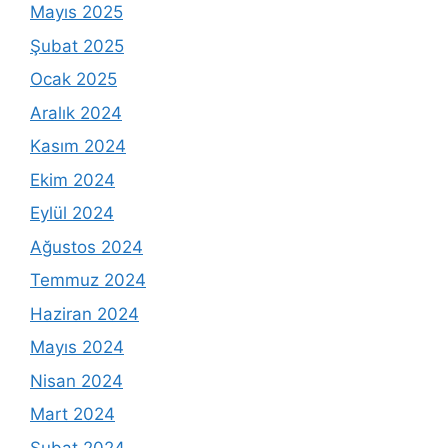
Mayıs 2025
Şubat 2025
Ocak 2025
Aralık 2024
Kasım 2024
Ekim 2024
Eylül 2024
Ağustos 2024
Temmuz 2024
Haziran 2024
Mayıs 2024
Nisan 2024
Mart 2024
Şubat 2024