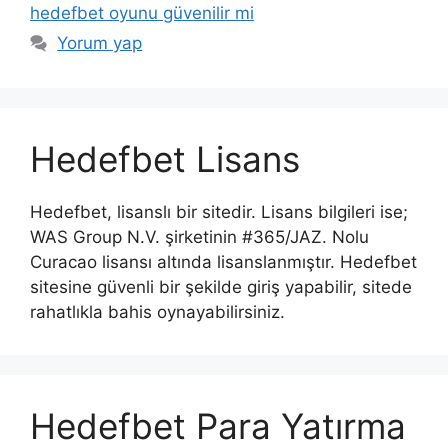
hedefbet oyunu güvenilir mi
Yorum yap
Hedefbet Lisans
Hedefbet, lisanslı bir sitedir. Lisans bilgileri ise;
WAS Group N.V. şirketinin #365/JAZ. Nolu
Curacao lisansı altında lisanslanmıştır. Hedefbet
sitesine güvenli bir şekilde giriş yapabilir, sitede
rahatlıkla bahis oynayabilirsiniz.
Hedefbet Para Yatırma