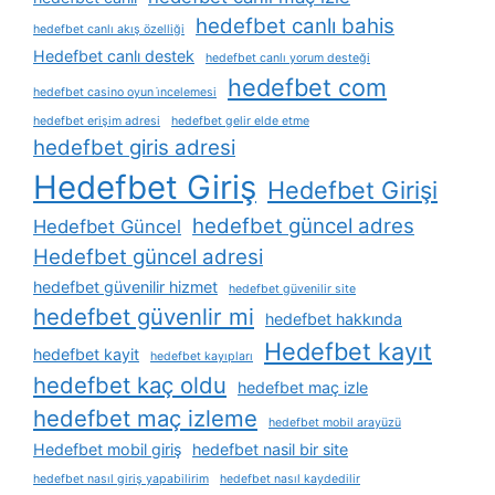
hedefbet canlı bahis
hedefbet canlı akış özelliği
Hedefbet canlı destek
hedefbet canlı yorum desteği
hedefbet com
hedefbet casino oyun i̇ncelemesi
hedefbet erişim adresi
hedefbet gelir elde etme
hedefbet giris adresi
Hedefbet Giriş
Hedefbet Girişi
hedefbet güncel adres
Hedefbet Güncel
Hedefbet güncel adresi
hedefbet güvenilir hizmet
hedefbet güvenilir site
hedefbet güvenlir mi
hedefbet hakkında
Hedefbet kayıt
hedefbet kayit
hedefbet kayıpları
hedefbet kaç oldu
hedefbet maç izle
hedefbet maç izleme
hedefbet mobil arayüzü
Hedefbet mobil giriş
hedefbet nasil bir site
hedefbet nasıl giriş yapabilirim
hedefbet nasıl kaydedilir