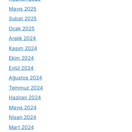
Mayıs 2025
Şubat 2025
Ocak 2025
Aralık 2024
Kasım 2024
Ekim 2024
Eylül 2024
Ağustos 2024
Temmuz 2024
Haziran 2024
Mayıs 2024
Nisan 2024
Mart 2024