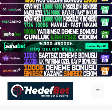
İçeriğe
atla
Menü