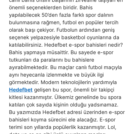
önemli seçeneklerden biridir. Bahis
yapılabilecek 50’den fazla farklı spor dalının
bulunmasına rağmen, futbol en popüler tercih
olarak başı çekiyor. Futbolun ardından geniş
seçenek yelpazesiyle basketbol oyunlarına da
katılabilirsiniz. Hedefbet e-spor bahisleri nedir?
Bahis yapmaya müsaittir. Bu sayede e-spor
tutkunları da paralarını bu bahislere
ayırabilmektedir. Bu maçlar canlı futbol maçıyla
aynı heyecanla izlenmekte ve büyük ilgi
görmektedir. Modern teknolojilerin yardımıyla
Hedefbet
gelişen bu spor, önemli bir takipçi
kitlesi kazanmıştır. Ülkemiz genelinde bu spora
katılan çok sayıda kişinin olduğu yadsınamaz.
Bu yazımızda Hedefbet adresi üzerinden e-spor
bahisleri koyma sürecini ele alacağız. E-spor
terimi son yıllarda popülerlik kazanmıştır. Lol,