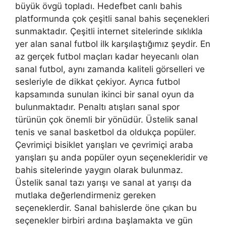
büyük övgü topladı. Hedefbet canlı bahis
platformunda çok çeşitli sanal bahis seçenekleri
sunmaktadır. Çeşitli internet sitelerinde sıklıkla
yer alan sanal futbol ilk karşılaştığımız şeydir. En
az gerçek futbol maçları kadar heyecanlı olan
sanal futbol, ​​aynı zamanda kaliteli görselleri ve
sesleriyle de dikkat çekiyor. Ayrıca futbol
kapsamında sunulan ikinci bir sanal oyun da
bulunmaktadır. Penaltı atışları sanal spor
türünün çok önemli bir yönüdür. Üstelik sanal
tenis ve sanal basketbol da oldukça popüler.
Çevrimiçi bisiklet yarışları ve çevrimiçi araba
yarışları şu anda popüler oyun seçenekleridir ve
bahis sitelerinde yaygın olarak bulunmaz.
Üstelik sanal tazı yarışı ve sanal at yarışı da
mutlaka değerlendirmeniz gereken
seçeneklerdir. Sanal bahislerde öne çıkan bu
seçenekler birbiri ardına başlamakta ve gün