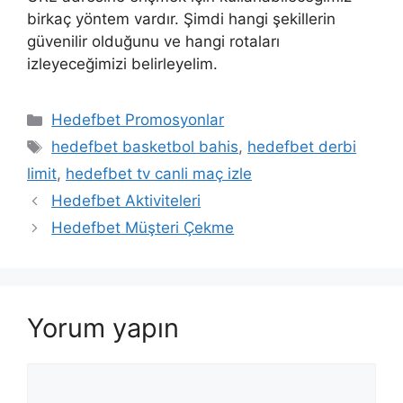
birkaç yöntem vardır. Şimdi hangi şekillerin
güvenilir olduğunu ve hangi rotaları
izleyeceğimizi belirleyelim.
Kategoriler
Hedefbet Promosyonlar
Etiketler
hedefbet basketbol bahis
,
hedefbet derbi
limit
,
hedefbet tv canli maç izle
Hedefbet Aktiviteleri
Hedefbet Müşteri Çekme
Yorum yapın
Yorum