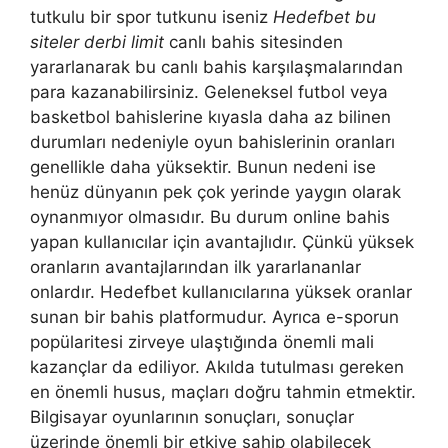
tutkulu bir spor tutkunu iseniz
Hedefbet bu
siteler derbi limit
canlı bahis sitesinden
yararlanarak bu canlı bahis karşılaşmalarından
para kazanabilirsiniz. Geleneksel futbol veya
basketbol bahislerine kıyasla daha az bilinen
durumları nedeniyle oyun bahislerinin oranları
genellikle daha yüksektir. Bunun nedeni ise
henüz dünyanın pek çok yerinde yaygın olarak
oynanmıyor olmasıdır. Bu durum online bahis
yapan kullanıcılar için avantajlıdır. Çünkü yüksek
oranların avantajlarından ilk yararlananlar
onlardır. Hedefbet kullanıcılarına yüksek oranlar
sunan bir bahis platformudur. Ayrıca e-sporun
popülaritesi zirveye ulaştığında önemli mali
kazançlar da ediliyor. Akılda tutulması gereken
en önemli husus, maçları doğru tahmin etmektir.
Bilgisayar oyunlarının sonuçları, sonuçlar
üzerinde önemli bir etkiye sahip olabilecek