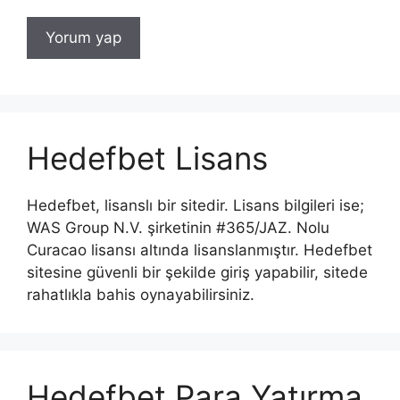
Hedefbet Lisans
Hedefbet, lisanslı bir sitedir. Lisans bilgileri ise;
WAS Group N.V. şirketinin #365/JAZ. Nolu
Curacao lisansı altında lisanslanmıştır. Hedefbet
sitesine güvenli bir şekilde giriş yapabilir, sitede
rahatlıkla bahis oynayabilirsiniz.
Hedefbet Para Yatırma