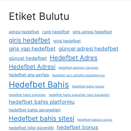
Etiket Bulutu
adresi hedefbet
canli hedefbet
giris adresi hedefbet
giris hedefbet
girisi hedefbet
giris yap hedefbet
güncel adresi hedefbet
Hedefbet Adres
güncel hedefbet
Hedefbet Adresi
hedefbet adımları kayıpları
hedefbet ana sayfası
hedefbet asit sözlüğü düzenleyicisi
Hedefbet Bahis
hedefbet bahis bonus
hedefbet bahis kuponları
hedefbet bahis kuponları nasıl kaydedilir
hedefbet bahis platformu
hedefbet bahis seçenekleri
Hedefbet bahis sitesi
hedefbet bakara casino
hedefbet bonus
hedefbet bilgi güvenliği