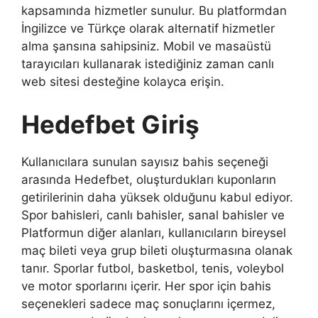
kapsamında hizmetler sunulur. Bu platformdan
İngilizce ve Türkçe olarak alternatif hizmetler
alma şansına sahipsiniz. Mobil ve masaüstü
tarayıcıları kullanarak istediğiniz zaman canlı
web sitesi desteğine kolayca erişin.
Hedefbet Giriş
Kullanıcılara sunulan sayısız bahis seçeneği
arasında Hedefbet, oluşturdukları kuponların
getirilerinin daha yüksek olduğunu kabul ediyor.
Spor bahisleri, canlı bahisler, sanal bahisler ve
Platformun diğer alanları, kullanıcıların bireysel
maç bileti veya grup bileti oluşturmasına olanak
tanır. Sporlar futbol, ​​​​basketbol, ​​​​tenis, voleybol
ve motor sporlarını içerir. Her spor için bahis
seçenekleri sadece maç sonuçlarını içermez,