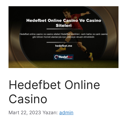
Hedefbet Online
Casino
Mart 22, 2023
Yazarı:
admin