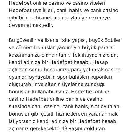
Hedefbet online casino ve casino siteleri
Hedefbet üyelikleri, canlı bahis ve canlı casino
gibi bilinen hizmet alanlarıyla üye çekmeye
devam etmektedir.
Bu güvenilir ve lisanslı site yapısı, büyük ödüller
ve cömert bonuslar yardımıyla büyük paralar
kazanmanıza olanak tanır. Tek ihtiyacınız olan,
kendi adınıza bir Hedefbet hesabı. Hesap
açtıktan sonra hesabınıza para yatırarak casino
oyunları oynayabilir, spor bahisleri kuponları
oluşturabilir ve sitenin üyelerine sunduğu
bonusları kullanabilirsiniz. Hedefbet online
casino Hedefbet online bahis ve casino
sitesinde canlı casino, canlı bahis, slot oyunları,
bonuslar gibi çeşitli hizmetlerden yararlanmak
istiyorsanız kendi adınıza bir Hedefbet hesabı
açmanız gerekecektir. 18 yaşını dolduran