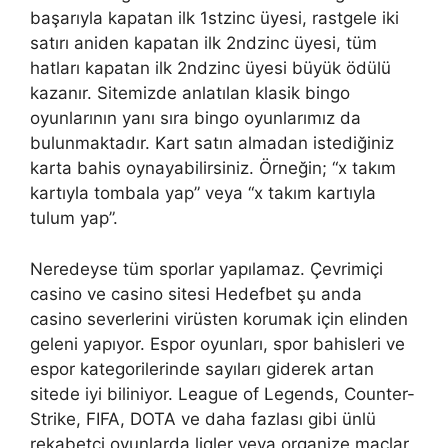
başarıyla kapatan ilk 1stzinc üyesi, rastgele iki
satırı aniden kapatan ilk 2ndzinc üyesi, tüm
hatları kapatan ilk 2ndzinc üyesi büyük ödülü
kazanır. Sitemizde anlatılan klasik bingo
oyunlarının yanı sıra bingo oyunlarımız da
bulunmaktadır. Kart satın almadan istediğiniz
karta bahis oynayabilirsiniz. Örneğin; “x takım
kartıyla tombala yap” veya “x takım kartıyla
tulum yap”.
Neredeyse tüm sporlar yapılamaz. Çevrimiçi
casino ve casino sitesi Hedefbet şu anda
casino severlerini virüsten korumak için elinden
geleni yapıyor. Espor oyunları, spor bahisleri ve
espor kategorilerinde sayıları giderek artan
sitede iyi biliniyor. League of Legends, Counter-
Strike, FIFA, DOTA ve daha fazlası gibi ünlü
rekabetçi oyunlarda ligler veya organize maçlar