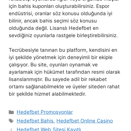
için bahis kuponları oluşturabilirsiniz. Espor
endüstrisi, oranlar söz konusu olduğunda iyi
bilinir, ancak bahis seçimi söz konusu
olduğunda değil. Lisanslı Hedefbet en
sevdiğiniz oyunlarla rastgele birleştirebilirsiniz.
Tecrübesiyle tanınan bu platform, kendisini en
iyi şekilde yönetmek için deneyimli bir ekiple
çalışıyor. Bu site, oyunları oynamak ve
ayarlamak için hükümet tarafından resmi olarak
lisanslanmıştır. Bu sayede adil bir rekabet
ortamı sağlanabilmekte ve üyeler siteden rahat
bir şekilde hizmet alabilmektedir.
Kategoriler
Hedefbet Promosyonlar
Etiketler
Hedefbet Bahis
,
Hedefbet Online Casino
Hedefbet Web Sitesi Kayıtlı