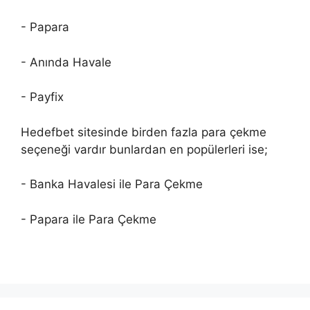
- Papara
- Anında Havale
- Payfix
Hedefbet sitesinde birden fazla para çekme
seçeneği vardır bunlardan en popülerleri ise;
- Banka Havalesi ile Para Çekme
- Papara ile Para Çekme