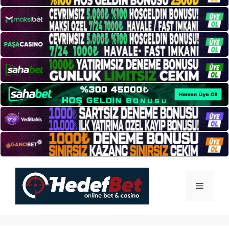
İçeriğe
atla
Menü