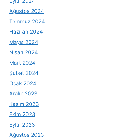
Eylül 2024
Ağustos 2024
Temmuz 2024
Haziran 2024
Mayıs 2024
Nisan 2024
Mart 2024
Şubat 2024
Ocak 2024
Aralık 2023
Kasım 2023
Ekim 2023
Eylül 2023
Ağustos 2023