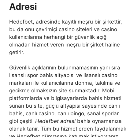
Adresi
Hedefbet, adresinde kayıtlı meşru bir şirkettir,
bu da onu çevrimiçi casino siteleri ve casino
kullanıcılarına herhangi bir güvenlik açığı
olmadan hizmet veren meşru bir şirket haline
getirir.
Güvenlik açıklarının bulunmamasının yanı sıra
lisanslı spor bahis altyapısı ve lisanslı casino
markaları ile kullanıcılarına donma, takılma ve
gecikme olmaksızın site sunmaktadır. Mobil
platformlarda ve bilgisayarlarda bahis hizmeti
sunan bu site, güçlü altyapısı sayesinde canlı
bahis, canlı casino, canlı bingo, sanal sporlar
gibi çeşitli
Hedefbet adresi
bahis oynamanıza
olanak tanır. Tüm bu hizmetlerden faydalanmak
ve Hedefbet dünyasına katılmak istiyorsanız