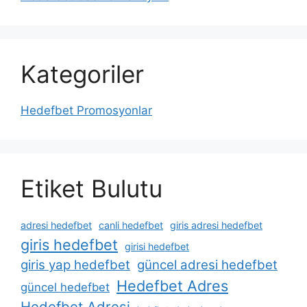
Kategoriler
Hedefbet Promosyonlar
Etiket Bulutu
adresi hedefbet
canli hedefbet
giris adresi hedefbet
giris hedefbet
girisi hedefbet
giris yap hedefbet
güncel adresi hedefbet
Hedefbet Adres
güncel hedefbet
Hedefbet Adresi