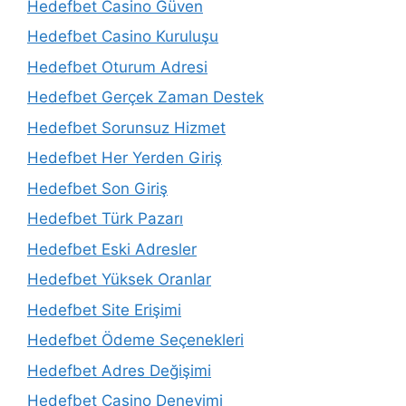
Hedefbet Casino Güven
Hedefbet Casino Kuruluşu
Hedefbet Oturum Adresi
Hedefbet Gerçek Zaman Destek
Hedefbet Sorunsuz Hizmet
Hedefbet Her Yerden Giriş
Hedefbet Son Giriş
Hedefbet Türk Pazarı
Hedefbet Eski Adresler
Hedefbet Yüksek Oranlar
Hedefbet Site Erişimi
Hedefbet Ödeme Seçenekleri
Hedefbet Adres Değişimi
Hedefbet Casino Deneyimi