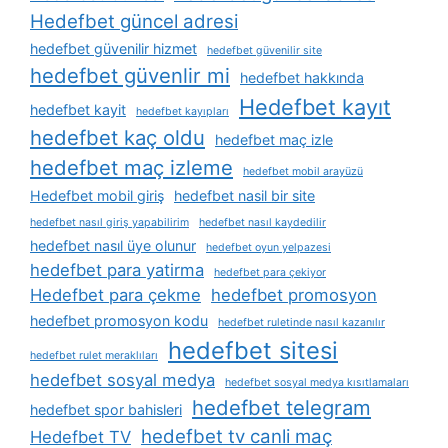
Hedefbet güncel adresi
hedefbet güvenilir hizmet
hedefbet güvenilir site
hedefbet güvenlir mi
hedefbet hakkında
Hedefbet kayıt
hedefbet kayit
hedefbet kayıpları
hedefbet kaç oldu
hedefbet maç izle
hedefbet maç izleme
hedefbet mobil arayüzü
Hedefbet mobil giriş
hedefbet nasil bir site
hedefbet nasıl giriş yapabilirim
hedefbet nasıl kaydedilir
hedefbet nasıl üye olunur
hedefbet oyun yelpazesi
hedefbet para yatirma
hedefbet para çekiyor
Hedefbet para çekme
hedefbet promosyon
hedefbet promosyon kodu
hedefbet ruletinde nasıl kazanılır
hedefbet sitesi
hedefbet rulet meraklıları
hedefbet sosyal medya
hedefbet sosyal medya kısıtlamaları
hedefbet telegram
hedefbet spor bahisleri
hedefbet tv canli maç
Hedefbet TV